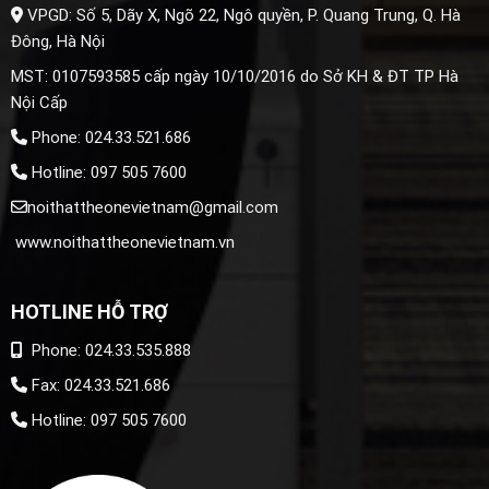
VPGD: Số 5, Dãy X, Ngõ 22, Ngô quyền, P. Quang Trung, Q. Hà
Đông, Hà Nội
MST: 0107593585 cấp ngày 10/10/2016 do Sở KH & ĐT TP Hà
Nội Cấp
Phone: 024.33.521.686
Hotline: 097 505 7600
noithattheonevietnam@gmail.com
www.noithattheonevietnam.vn
HOTLINE HỖ TRỢ
Phone: 024.33.535.888
Fax: 024.33.521.686
Hotline: 097 505 7600