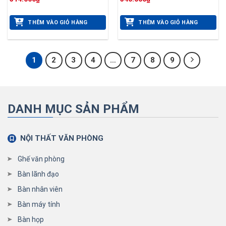
THÊM VÀO GIỎ HÀNG
THÊM VÀO GIỎ HÀNG
1
2
3
4
…
7
8
9
DANH MỤC SẢN PHẨM
NỘI THẤT VĂN PHÒNG
Ghế văn phòng
Bàn lãnh đạo
Bàn nhân viên
Bàn máy tính
Bàn họp