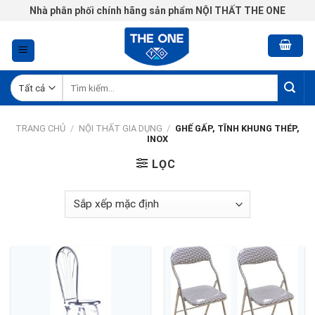
Chuyển
Nhà phân phối chính hãng sản phẩm NỘI THẤT THE ONE
đến
nội
dung
Tìm
kiếm:
TRANG CHỦ
/
NỘI THẤT GIA DỤNG
/
GHẾ GẤP, TĨNH KHUNG THÉP,
INOX
LỌC