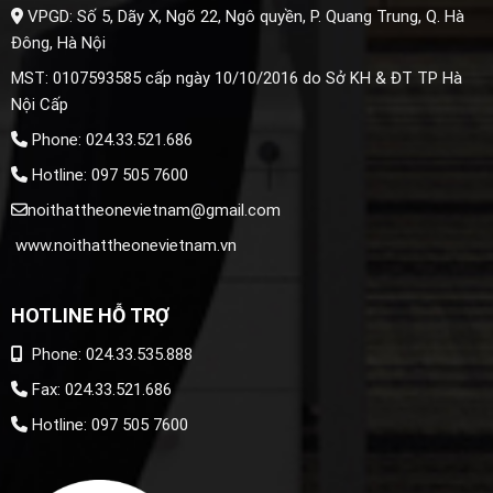
VPGD: Số 5, Dãy X, Ngõ 22, Ngô quyền, P. Quang Trung, Q. Hà
Đông, Hà Nội
MST: 0107593585 cấp ngày 10/10/2016 do Sở KH & ĐT TP Hà
Nội Cấp
Phone: 024.33.521.686
Hotline: 097 505 7600
noithattheonevietnam@gmail.com
www.noithattheonevietnam.vn
HOTLINE HỖ TRỢ
Phone: 024.33.535.888
Fax: 024.33.521.686
Hotline: 097 505 7600